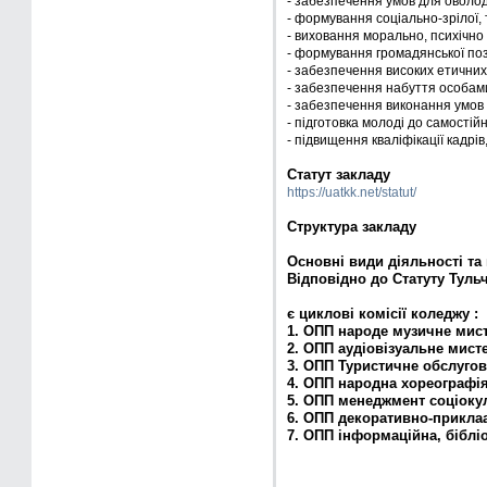
- забезпечення умов для оволод
- формування соціально-зрілої, 
- виховання морально, психічно
- формування громадянської пози
- забезпечення високих етичних
- забезпечення набуття особами, 
- забезпечення виконання умов д
- підготовка молоді до самостій
- підвищення кваліфікації кадрів
Статут закладу
https://uatkk.net/statut/
Структура закладу
Основні види діяльності 
Відповідно до Статуту Туль
є циклові комісії коледжу :
1. ОПП народе музичне мис
2. ОПП аудіовізуальне мист
3. ОПП Туристичне обслуго
4. ОПП народна хореографі
5. ОПП менеджмент соціокул
6. ОПП декоративно-прикла
7. ОПП інформаційна, біблі