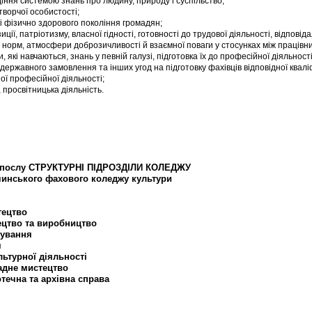
іння системою знань про людину, природу і суспільство;
творчої особистості;
 і фізично здорового покоління громадян;
ції, патріотизму, власної гідності, готовності до трудової діяльності, відпові
 норм, атмосфери доброзичливості й взаємної поваги у стосунках між працівни
які навчаються, знань у певній галузі, підготовка їх до професійної діяльності
ержавного замовлення та інших угод на підготовку фахівців відповідної кваліф
ної професійної діяльності;
, просвітницька діяльність.
та послу СТРУКТУРНІ ПІДРОЗДІЛИ КОЛЕДЖУ
чинського фахового коледжу культури
тецтво
ецтво та виробництво
вування
я
ьтурної діяльності
адне мистецтво
отечна та архівна справа