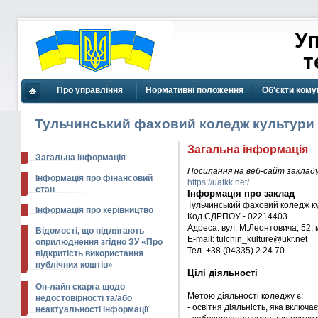
Уп
те
Про управління
Нормативні положення
Об'єкти кому
Головна
сторінка
Тульчинський фаховий коледж культури
Загальна інформація
Загальна інформація
Посилання на веб-сайт заклад
Інформація про фінансовий
https://uatkk.net/
стан
Інформація про заклад
Тульчинський фаховий коледж к
Інформація про керівництво
Код ЄДРПОУ - 02214403
Адреса: вул. М.Леонтовича, 52, 
Відомості, що підлягають
E-mail: tulchin_kulture@ukr.net
оприлюднення згідно ЗУ «Про
Тел. +38 (04335) 2 24 70
відкритість використання
публічних коштів»
Цілі діяльності
Он-лайн скарга щодо
Метою діяльності коледжу є:
недостовірності та/або
- освітня діяльність, яка включа
неактуальності інформації