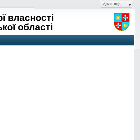
Адмін. вхід
ї власності
кої області