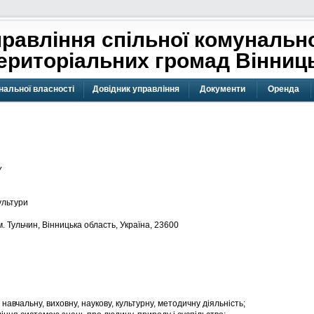
равління спільної комунально
риторіальних громад Вінниць
нальної власності
Довідник управління
Документи
Оренда
у
ультури
м. Тульчин, Вінницька область, Україна, 23600
є навчальну, виховну, наукову, культурну, методичну діяльність;