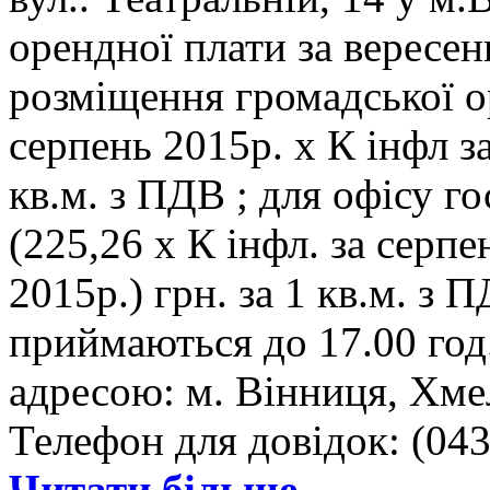
орендної плати за вересен
розміщення громадської орг
серпень 2015р. х К інфл за
кв.м. з ПДВ ; для офісу го
(225,26 х К інфл. за серпе
2015р.) грн. за 1 кв.м. з 
приймаються до 17.00 год.
адресою: м. Вінниця, Хмел
Телефон для довідок: (043
Читати більше...