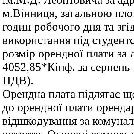
м.Вінниця, загальною пло
годин робочого дня та згі
використання під студент
розмір орендної плати за 
4052,85*Кінф. за серпень-
ПДВ).
Орендна плата підлягає що
до орендної плати оренд
відшкодування за комунал