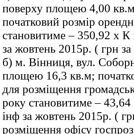
поверху площею 4,00 кв.м
початковий розмір орендн
становитиме – 350,92 х К 
за жовтень 2015р. ( грн за
б) м. Вінниця, вул. Собо
площею 16,3 кв.м; початко
для розміщення громадсько
року становитиме – 43,64 
інф за жовтень 2015р. ( гр
розміщення офісу госпрозр