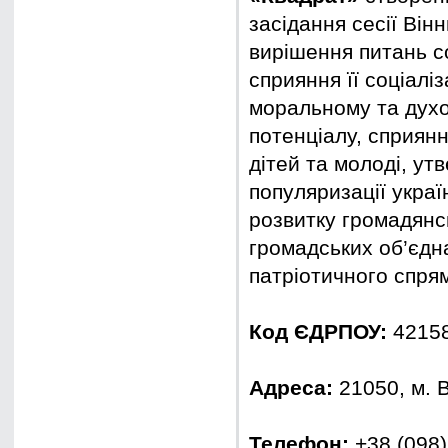
засідання сесії Він
вирішення питань с
сприяння її соціаліз
моральному та духов
потенціалу, сприян
дітей та молоді, ут
популяризації украї
розвитку громадянс
громадських об’єдн
патріотичного спрям
Код ЄДРПОУ:
4215
Адреса:
21050, м. В
Телефон:
+38 (098)