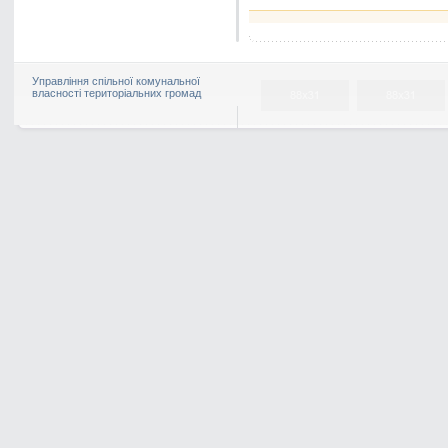
Управління спільної комунальної
власності територіальних громад