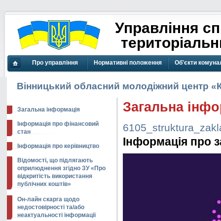
Управління сп
територіальни
Про управління
Нормативні положення
Об'єкти комуна
Головна
сторінка
Вінницький обласний молодіжний центр «
Загальна інфо
Загальна інформація
Інформація про фінансовий
6105_struktura_zakl
стан
Інформація про 
Інформація про керівництво
Відомості, що підлягають
оприлюднення згідно ЗУ «Про
відкритість використання
публічних коштів»
Он-лайн скарга щодо
недостовірності та/або
неактуальності інформації