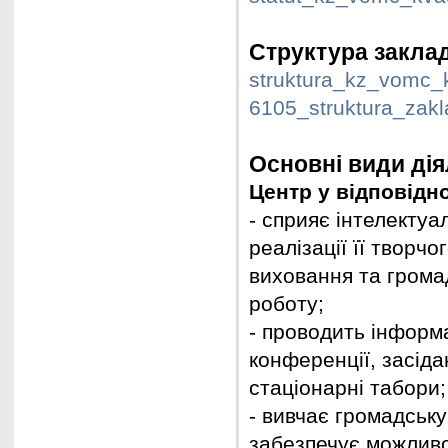
Структура закла
struktura_kz_vomc_k
6105_struktura_zakl
Основні види дія
Центр у відповідн
- сприяє інтелекту
реалізації її творч
виховання та громад
роботу;
- проводить інформ
конференції, засіда
стаціонарні табори;
- вивчає громадську
забезпечує можливо