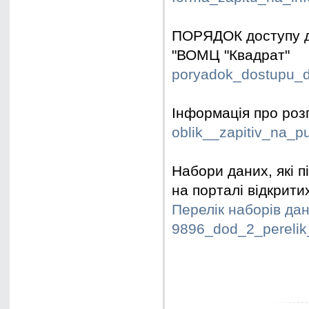
ПОРЯДОК доступу до
"ВОМЦ "Квадрат"
poryadok_dostupu_do
Інформація про розг
oblik__zapitiv_na_p
Набори даних, які 
на порталі відкритих
Перелік наборів дан
9896_dod_2_perelik