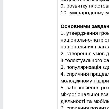
9. розвитку пластов
10. міжнародному м
Основними завдан
1. утвердження гром
національно-патріо
національних і заг
2. створення умов д
інтелектуального с
3. популяризація зд
4. сприяння працевл
молодіжному підпри
5. забезпечення ро
міжрегіональної вза
діяльності та мобіл
6. сприяння розвитк