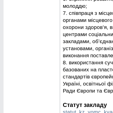
молоддю;
7. співпраця з місц
органами місцевого
охорони здоров’я, в
центрами соціальних
закладами, об’єдна
установами, органі
виконання поставлен
8. використання суч
базованих на пласто
стандартів європейс
Україні, освітньої 
Ради Європи та Євр
Статут закладу
statut_kz_vomc_kvad