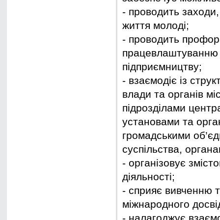
- проводить заходи
життя молоді;
- проводить профорі
працевлаштуванню т
підприємництву;
- взаємодіє із стру
влади та органів м
підрозділами центр
установами та орга
громадськими об’єд
суспільства, органа
- організовує зміст
діяльності;
- сприяє вивченню 
міжнародного досвід
- налагоджує взаєм