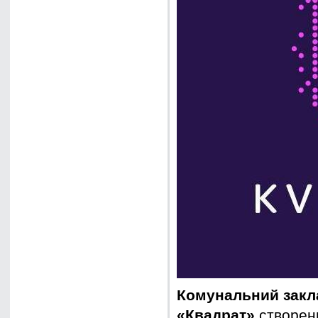
Комунальний закл
«Квадрат»
створени