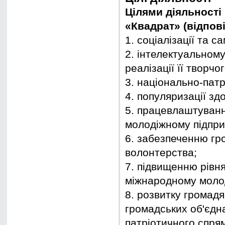
Цілями діяльності
«Квадрат» (відпов
1. соціалізації та с
2. інтелектуальном
реалізації її творчо
3. національно-пат
4. популяризації зд
5. працевлаштуванню
молодіжному підпри
6. забезпеченню гро
волонтерства;
7. підвищенню рівня
міжнародному молод
8. розвитку громад
громадських об'єдн
патріотичного спря